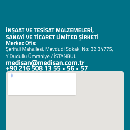
İNŞAAT VE TESİSAT MALZEMELERİ, 
SANAYİ VE TİCARET LİMİTED ŞİRKETİ 
Merkez Ofis:
Şerifali Mahallesi, Mevdudi Sokak, No: 32 34775, 
Y.Dudullu Ümraniye / İSTANBUL
medisan@medisan.com.tr
+90 216 508 13 55 • 56 • 57