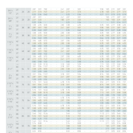
2014/68/EU
,
ISO 9001:2015
ve
Class BV Factory
Approval
sertifikalarıyla denetlenir.