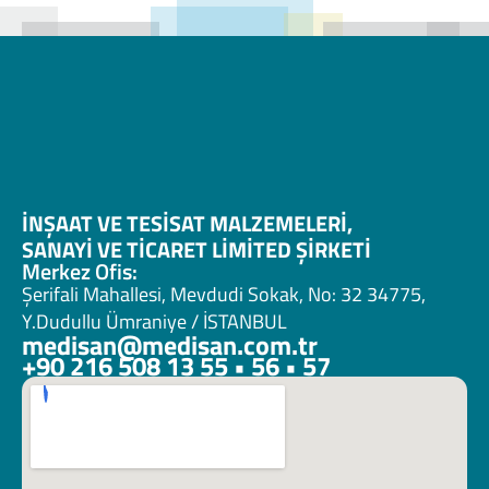
İNŞAAT VE TESİSAT MALZEMELERİ, 
SANAYİ VE TİCARET LİMİTED ŞİRKETİ 
Merkez Ofis:
Şerifali Mahallesi, Mevdudi Sokak, No: 32 34775, 
Y.Dudullu Ümraniye / İSTANBUL
medisan@medisan.com.tr
+90 216 508 13 55 • 56 • 57