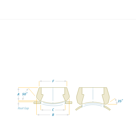
Soket Kaynaklı Çıkış Alma
360° İncele