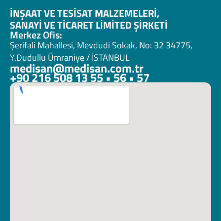
İNŞAAT VE TESİSAT MALZEMELERİ, 
SANAYİ VE TİCARET LİMİTED ŞİRKETİ 
Merkez Ofis:
Şerifali Mahallesi, Mevdudi Sokak, No: 32 34775, 
Y.Dudullu Ümraniye / İSTANBUL
medisan@medisan.com.tr
+90 216 508 13 55 • 56 • 57