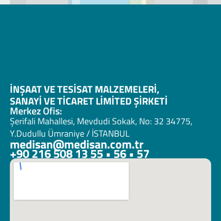
İNŞAAT VE TESİSAT MALZEMELERİ, 
SANAYİ VE TİCARET LİMİTED ŞİRKETİ 
Merkez Ofis:
Şerifali Mahallesi, Mevdudi Sokak, No: 32 34775, 
Y.Dudullu Ümraniye / İSTANBUL
medisan@medisan.com.tr
+90 216 508 13 55 • 56 • 57