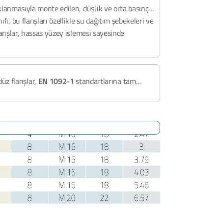
aklanmasıyla monte edilen, düşük ve orta basınçlı
ıfı, bu flanşları özellikle su dağıtım şebekeleri ve
anşlar, hassas yüzey işlemesi sayesinde
düz flanşlar,
EN 1092-1
standartlarına tam
ıfında güvenli kullanım sunar. Ürünlerimiz,
PED
ve
Class BV Factory Approval
sertifikalarıyla
ltındadır.