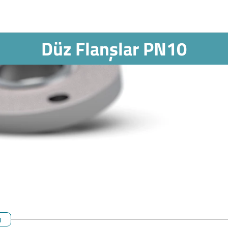
Düz Flanşlar PN10
ı