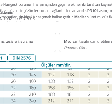
te Flanges), borunun flanşın içinden geçirilerek her iki taraftan kayn
k ve güvenilir çözümler sunan bağlantı elemanlarıdır.
PN10
basınç sın
Malzeme:
tesisatlar için ideal bir seçenek haline getirir.
Medisan
üretimi düz fl
N 1092-1 / ISO 7005
azlık ve kolay montaj avantajı sağlar.
PN10
Kalite ve Sertifikasyon
on Çelik, Paslanmaz Çelik, Alaşımlı Çelik
DN15 - DN2000
ma tesisleri
,
sulama
Medisan
tarafından üretilen 
ve düşük basınçlı hava/gaz
uyumlu olup
Devamını Oku...
PN10
basınç sın
2014/68/EU
,
ISO 9001:2015
01
DIN 2576
uluslararası kalite güvencesi a
Ölçüler mm'dir.