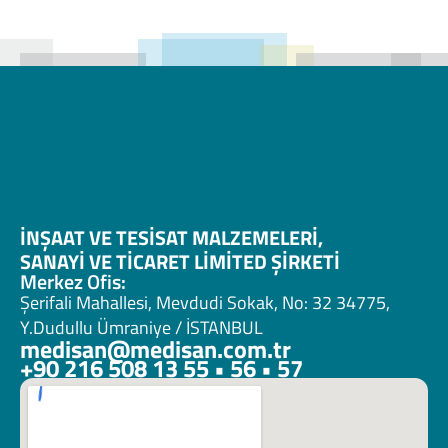
İNŞAAT VE TESİSAT MALZEMELERİ, 
SANAYİ VE TİCARET LİMİTED ŞİRKETİ 
Merkez Ofis:
Şerifali Mahallesi, Mevdudi Sokak, No: 32 34775, 
Y.Dudullu Ümraniye / İSTANBUL
medisan@medisan.com.tr
+90 216 508 13 55 • 56 • 57