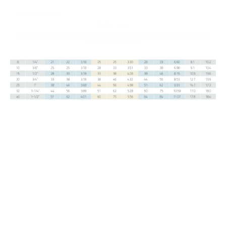
tutulur.
Medisan'ın
dövme çelik işleme kabiliyeti, yüksek basınçlı
ASME B16.11-2021
sistemlerde güvenilir ve sızdırmaz bağlantılar sunar.
Ölçüler mm'dir.
(1) Dimension B is minimum length of perfect thread. The length of useful thread (B plus threads with fully formed roots 
and flat crests) shall not be less than L2 (effective length of external thread) required by American National Standard for 
pipe threads (ANSI / ASME B1.20.1).
Dişli