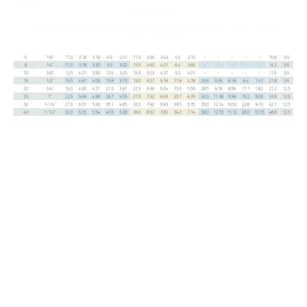
uluslararası standartlara tam uyum sağlar.
Ölçüler mm'dir.
(1) Average of socket wall thickness around periphery shall be no less than listed values. The minimum values are 
permitted in localized areas.
Soketli