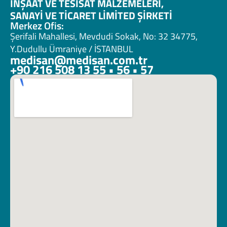
İNŞAAT VE TESİSAT MALZEMELERİ, 
SANAYİ VE TİCARET LİMİTED ŞİRKETİ 
Merkez Ofis:
Şerifali Mahallesi, Mevdudi Sokak, No: 32 34775, 
Y.Dudullu Ümraniye / İSTANBUL
medisan@medisan.com.tr
+90 216 508 13 55 • 56 • 57