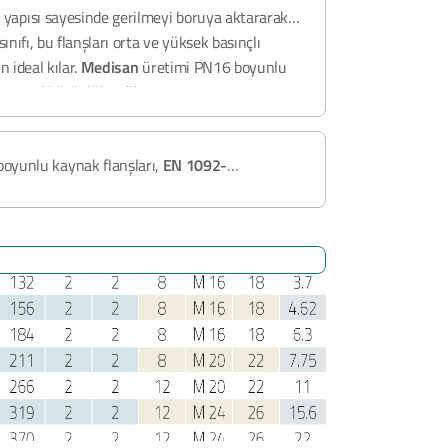
n yapısı sayesinde gerilmeyi boruya aktararak
ınıfı, bu flanşları orta ve yüksek basınçlı
n ideal kılar.
Medisan
üretimi PN16 boyunlu
yapısal bütünlük sağlar.
boyunlu kaynak flanşları,
EN 1092-
 olup
PN16
basınç sınıfında üstün sızdırmazlık
iz,
PED 2014/68/EU
,
ISO 9001:2015
ve
Class
larıyla uluslararası kalite güvencesi altındadır.